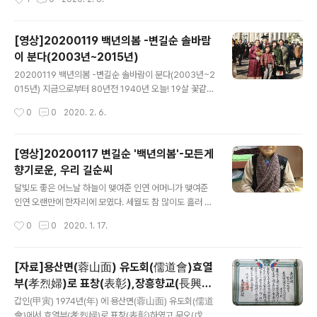
[영상]20200119 백년의봄 -변길순 솔바람
이 분다(2003년~2015년)
글 내용
20200119 백년의봄 -변길순 솔바람이 분다(2003년~2
015년) 지금으로부터 80년전 1940년 오늘! 19살 꽃같이
고왔던 변길순 그녀_ 솔치재 넘어 꽃가마타고 위씨가문에
작성시간
0
0
2020. 2. 6.
시집을 오시다. 하늘이 맺여준 인연으로 어머니가 되었고,
설명절이라 ‘떡각시’로 불리우다. 그녀와 함께 웃고 웃던 시
절 그녀와 함께여서 행복하다. 하늘이 맺어준 인연 꽃보다
[영상]20200117 변길순 '백년의봄'-모든게
아름다운 그녀의 삶을 존경하고 사랑합니다. "내가 너희를
향기로운, 우리 길순씨
사랑하는 이유는너희의 어떠함 때문이 아니요나로 인함이
글 내용
라 사랑을 인함이라" //#백년의봄 #백수 #99세 #하늘이_
달빛도 좋은 어느날 하늘이 맺여준 인연 어머니가 맺여준
맺어준_인연 “꽃보다 이쁜 우리엄마 사랑합니다”
인연 오랜만에 한자리에 모였다. 세월도 참 많이도 흘러 흘
러...빛바랜 가족앨범에는 아직도 꽃피던 시절인데.. ‘날이
작성시간
0
0
2020. 1. 17.
저물다’
[자료]용산면(蓉山面) 유도회(儒道會)효열
부(孝烈婦)로 표창(表彰),장흥향교(長興鄕
글 내용
校)에서 효열부(孝烈婦)
갑인(甲寅) 1974년(年) 에 용산면(蓉山面) 유도회(儒道
會)에서 효열부(孝烈婦)로 표창(表彰)하였고 무오(戊午)