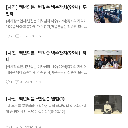
[사진] 백년의봄 -변길순 백수잔치(99세)_두
번째
글 내용
[식사장소안내]변길순 여사님의 백수(99세)축하의 자리에
마음을 담아 조촐하게 가족,친지,마을분들만 정중히 모시
게 되었습니다. •날짜: 2019년12월8일(일)오전11시-1시
작성시간
2
0
2020. 2. 9.
•장소: 여다지회마을 안내 전화: 061-862-1041 전남 장
흥군 안양면 한승원산책길 158 문의: 위종만 010-7286
-88** 촬영: 2019년12월8일(일)
[사진] 백년의봄 -변길순 백수잔치(99세)_하
나
글 내용
[식사장소안내]변길순 여사님의 백수(99세)축하의 자리에
마음을 담아 조촐하게 가족,친지,마을분들만 정중히 모시
게 되었습니다. 참석부탁드립니다.감사합니다. •날짜: 201
작성시간
1
0
2020. 2. 9.
9년12월8일(일)오전11시-1시 •장소: 여다지회마을 안내
전화: 061-862-1041 전남 장흥군 안양면 한승원산책길
158 문의: 위종만 010-7286-88** 현수막과 초대장 촬
[사진] 백년의봄 -변길순 앨범(1)
영: 2019년12월7일(토) 촬영: 2019년12월8일(일)
글 내용
“네 부모를 공경하라 그리하면 너의 하나님 나 여호와가 네
게 준 땅에서 네 생명이 길리라”(출 20:12)
작성시간
1
0
2020. 2. 6.