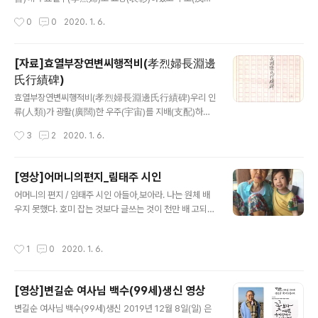
1978년(年) 향중유림(鄕中儒林)들의 천거(薦擧)로 장
작성시간
0
0
2020. 1. 6.
흥향교(長興鄕校)에서 효열부(孝烈婦)로 선택(選擇)됨
과 아울러 향교지(鄕校誌)에 수록(收錄)되어있다. 표창장
(表彰狀) 용산면(蓉山面) 송치리(松峙里) 효열부(孝烈
[자료]효열부장연변씨행적비(孝烈婦長淵邊
婦) 고위동복처(故魏東復妻) 장연변씨(長淵邊氏) 60
氏行績碑)
세(歲) 우부인(右婦人)은 19세(歲)에 부담(不담)한 가문
글 내용
(家門)으로 가(嫁)하여 노고(老姑)를 친부모(親父母)와
효열부장연변씨행적비(孝烈婦長淵邊氏行績碑)우리 인
여(如)히 봉양(奉養)이말(以末) 불행(不幸)이도 27세시
류(人類)가 광활(廣闊)한 우주(宇宙)를 지배(支配)하고
(歲時) 무일점혈육(無一點血育)하고 부군(夫君)이 별세
만물(萬物)의 영장(靈長)으로 군림(君臨)하게 된것은 오
작성시간
3
2
2020. 1. 6.
(別世)하여 가산(家産)마저 점경지경(漸傾之境)에 지
로지 삼강오륜(三綱五倫)이 있음이요 그중(中)에도 효열
(至)하여도 일호(一毫)도 수(愁)없이 근근수수(..
(孝烈)은 더욱더 실천(實踐)하기 어려운 것인 바 각고(刻
苦)의 난관(難關)과 애로(隘路)를 극복(克服)하고 이를
[영상]어머니의편지_림태주 시인
실천(實踐)하신 장연변씨(長淵邊氏) 진귀(鎭龜)의 여인
글 내용
어머니의 편지 / 임태주 시인 아들아,보아라. 나는 원체 배
(女人)효열부(孝烈婦) 변길순여사(邊吉順女史)는 신유
우지 못했다. 호미 잡는 것보다 글쓰는 것이 천만 배 고되
(辛酉) 1921년(年) 11월(月) 16일(일) 생(生)으로 천자단
다. 그리 알고, 서툴게 썼더라도 너는 새겨서 읽으면 된다.
아(天姿端雅)하고 규의현숙(閨儀賢淑)하여 묘령(妙齡)
내 유품을 뒤적여 네가 이 편지를 수습할 때면 나는 이미 다
에 장흥군(長興郡) 용산면(蓉山面) 월송리(月松里) 장
작성시간
1
0
2020. 1. 6.
른 세상에 가 있을 것이다 서러워할 일도 가슴 칠 일도 아니
흥위씨(長興魏氏) 성봉(聖鳳)의 자(子) 동현(東賢)과 혼
다 가을이 지나고 겨울이 왔을 뿐이다 살아도 산 것이 아니
인후(婚姻後)에 시부모(媤父母)님 봉양(奉養)에 ..
고, 죽어도 죽은 것이 아닌 것도 있다 살려서 간직하는 건
[영상]변길순 여사님 백수(99세)생신 영상
산 사람의 몫이다. 그러니 무엇을 슬퍼한단 말이냐. 나는 옛
글 내용
날 사람이라서 주어진 대로 살았다 마음대로라는 게 애당
변길순 여사님 백수(99세)생신 2019년 12월 8일(일) 은