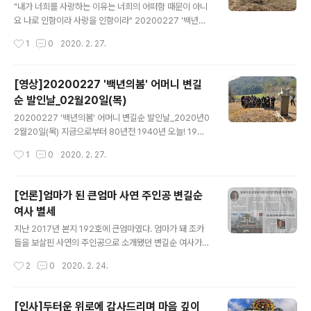
삼가 고인의 명복을 빕니다. 좋은곳에서 푹 쉬시고 찾아뵙
"내가 너희를 사랑하는 이유는 너희의 어떠함 때문이 아니
지 못해 죄송할뿐입니다. 7.송현* 가시는 길 마중가지 못해
요 나로 인함이라 사랑을 인함이라" 20200227 '백년의
죄송합니다.어머님께서 주신 위종만 화백과의 우정은 소중
봄' 어머니 변길순 발인날_2020년 02월20일(목)
작성시간
1
0
2020. 2. 27.
히 간직하고 가꾸겠습니다.평안히 영면하소서 (故)변길순
여사님의 추모의방htt..
[영상]20200227 '백년의봄' 어머니 변길
순 발인날_02월20일(목)
글 내용
20200227 '백년의봄' 어머니 변길순 발인날_2020년0
2월20일(목) 지금으로부터 80년전 1940년 오늘! 19살
꽃같이 고왔던 변길순 그녀_ 솔치재 넘어 꽃가마타고 위씨
작성시간
1
0
2020. 2. 27.
가문에 시집을 오시다. 하늘이 맺여준 인연으로 어머니가
되었고,설명절이라 ‘떡각시’로 불리우다. 그녀와 함께 웃고
웃던 시절 그녀와 함께여서 행복하다. 하늘이 맺어준 인연
[언론]엄마가 된 큰엄마 사연 주인공 변길순
꽃보다 아름다운 그녀의 삶을 존경하고 사랑합니다. "내가
여사 별세
너희를 사랑하는 이유는너희의 어떠함 때문이 아니요나로
글 내용
인함이라 사랑을 인함이라" //#백년의봄 #백수 #99세 #
지난 2017년 본지 192호에 큰엄마였다. 엄마가 돼 조카
하늘이_맺어준_인연 “꽃보다 이쁜 우리엄마 사랑합니다”
들을 보살핀 사연의 주인공으로 소개됐던 변길순 여사가
지난 17일 향년 100세를 일기로 소천했다. 장흥군 관산읍
작성시간
2
0
2020. 2. 24.
방촌리 내동마을에서 태어난 변길순 여사는 열아홉살이던
1939년 섣달 그믐날 용산면 월송리 위동현씨와 혼인했다.
두 명의 자식을 낳았지만 병으로 가슴에 묻은데 이어 8년
[인사]두터운 위로에 감사드리며 마음 깊이