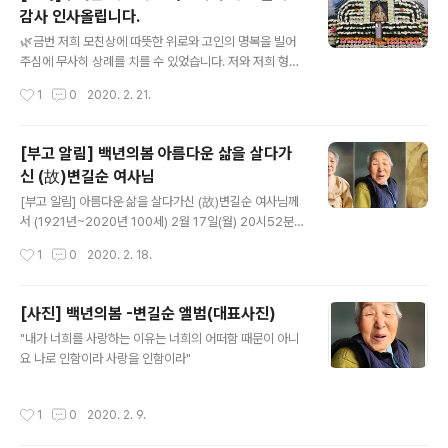
만에 남편과 사별하는 아픔을 겪었다. 시댁에서 시부모님
감사 인사올립니다.
과 함께 살며 시동생 부부의 자식인 조카들을 돌봐줬던 변
글 내용
여사는 재가의 기회를 포기하고 시동생이었던 위백운씨 부
🌿금번 저희 모친상에 따뜻한 위로와 고인의 명복을 빌어
부가 먼저 세상을 떠나자 4남1녀의 조카들을 떠맡았다. 생
주심에 무사히 상례를 치를 수 있었습니다. 저와 저희 형제
전에 변길순 여사는 “그 놈의 정이 뭔지... 조카들 똥기저귀
들 모두 두터운 위로에 감사드리며 마음 깊이 감사 인사올
작성시간
1
0
2020. 2. 21.
갈아주며 정들다 보니 눌러앉게 됐다”고 말한 바 있다. 조
립니다. ‘하늘이 맺여준 인연’ 변길순 여사님 100세의 삶을
카들을 책임진 변 여사는 어렵..
기억하고 그 삶의 뜻을 본받아 베풀며 이웃을 생각하고 주
님께 기도하며 살아가겠습니다. 또한 위로해주신 모든 분
[부고 알림] 백년의봄 아름다운 삶을 살다가
들께 머리숙여 고마움 전하며 늘 가슴에 새기고 잊지 않겠
신 (故)변길순 여사님
습니다. 또한 귀 댁의 여러 일도 꼭 알려 주시면 마음을 함
글 내용
께 하겠습니다. 고애자 위종신 종일 종국 종만(4형제)올림
[부고 알림] 아름다운 삶을 살다가신 (故)변길순 여사님께
+온나라에 코로나 바이러스로 어려움을 겪고 있는데 하루
서 (1921년~2020년 100세) 2월 17일(월) 20시52분
속히 치료제가 나오고 이상황이 종료되기를 기도합니다.
노환으로 첫눈처럼 소천하셨기에 아래와 같이 알려드립니
작성시간
1
0
2020. 2. 18.
+죽음은 마침표가 아닙니다 죽음은 영원한 쉼표, 남은 자
다. ‘하늘이 맺여준 인연’ 똑똑하고 야무졌던 변길순 어머니
들에겐 끝없는 물음표, 그리고 의미 하..
의 삶을 사랑하고 존경합니다. 이제 하늘나라에서 편히 쉬
시기를 기도합니다. 오늘! 그렇게 기다리던 기다림과 약속
[사진] 백년의봄 -변길순 앨범(대표사진)
의 첫눈이 이렇게도 내리고 있습니다. •발인:2020년 2월
글 내용
"내가 너희를 사랑하는 이유는 너희의 어떠함 때문이 아니
20일 6시 •빈소: 장흥우리병원 중앙장례식장 (주소: 전남
요 나로 인함이라 사랑을 인함이라"
장흥군 장흥읍 남부관광로 6 전화 : 061-864-4949) •
장지:장흥 용산면 재송리 솔치마을 선영 •상주:아들4형제
/위종신,위종일,위종국,위종만 •문의 : 위종만(화가.장흥문
작성시간
1
0
2020. 2. 9.
화원 사무국장) 010-7286-8841 •농협: 351-7286..