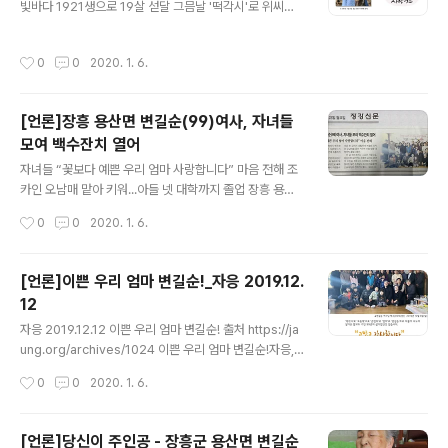
초 없는 줄 알고 살았다 너희를 낳을 때는 힘들었지만, 낳고
빛바다 1921생으로 19살 섣달 그믐날 '떡각시'로 위씨가
보니 정답고 의지가 돼서 좋았고, 들에 나가 돌밭을 고를 때
문에 시집을 와서..신랑과 겨우 8년을 살다가 27살에 과부
는 고단했지만, 밭이랑에서 당근이며 무며 감자알이 통통
가 되었습니다. 시아버지,시어머니,시동생네 대가족제도
작성시간
0
0
2020. 1. 6.
하게 몰려나올때..
시집살이 그리고 그 험난한 시대 그 누가 알아줄까요? ✨하
늘이 맺어준 인연으로 시동생(위백운)의 조카(4남1녀) 하
나둘씩 태어나면서부터는 정이 뭔지.. 내자식보다 더 귀하
[언론]장흥 용산면 변길순(99)여사, 자녀들
게 키우며 서울로 유학보내 대학공부에 결혼시키고 2013
모여 백수잔치 열어
년 막내아들따라 장흥으로 내려왔습니다. ‘떡각시’로 ‘오동
글 내용
댁’으로 ‘큰엄마’로 ‘엄마’로 ‘변길순’으로 더불어 나누며 살
자녀들 “꽃보다 예쁜 우리 엄마 사랑합니다” 마음 전해 조
아온 짧고도 기인 99년의 삶이였던것 같습니다. “고맙고
카인 오남매 맡아 키워...아들 넷 대학까지 졸업 장흥 용산
감사합니다” //#백년의봄 #백수 #99세 #하늘이_맺어준_
면 변길순(99)여사 백수잔치가 지난 8일 장흥의 한 식당에
작성시간
0
0
2020. 1. 6.
인연 “꽃보다 이..
서 가족들과 친지들이 모인 가운데 조촐하게 열렸다. 변 여
사는 엄마가 된 큰엄마(장강신문 2017년 소개)로 더욱 잘
알려져 있다. 변길순 여사는 1921년생으로 올해 99세다.
[언론]이쁜 우리 엄마 변길순!_자응 2019.12.
변 여사는 결혼해서 아랫동서네와 한 집에서 생활하며 키
12
웠던 조카인 오남매를 맡아 키우며 아들 넷(위종신, 위종일,
글 내용
위종국, 위종만)을 대학까지 졸업시켰다. 이 날 백수잔치는
자응 2019.12.12 이쁜 우리 엄마 변길순! 출처 https://ja
그동안 사랑으로, 정성으로 길러주신 은혜에 감사와 존경
ung.org/archives/1024 이쁜 우리 엄마 변길순!자응,
의 마음을 전하고자 마련됐다. 자리에 참석한 많은 손주들
장흥 문화 웹진 한국은 지금 일본과 더불어 세계에서 가장
작성시간
0
0
2020. 1. 6.
도 감사의 마음을 메모글 담아 전하기도 했다. 출처 : 장강
급격하게 초고령화 사회로 진입 중이다. 이름 하여 ‘100세
신문 2019.1..
시대’에 우리는 살고 있다. 2018년 기준으로 100세를 넘
긴 어르신이 1,343명이나 된다고 한다. 100세라면 3세대
[언론]당신이 주인공 - 장흥군 용산면 변길순