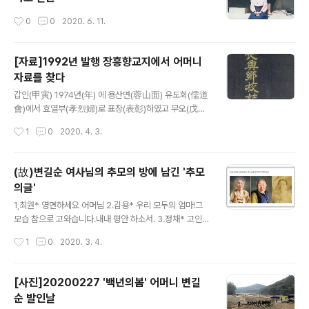
작성시간
0
0
2020. 6. 11.
[자료]1992년 발행 장흥향교지에서 어머니
자료를 찾다
글 내용
갑인(甲寅) 1974년(年) 에 용산면(蓉山面) 유도회(儒道
會)에서 효열부(孝烈婦)로 표창(表彰)하였고 무오(戊午)
1978년(年) 향중유림(鄕中儒林)들의 천거(薦擧)로 장
작성시간
1
0
2020. 4. 3.
흥향교(長興鄕校)에서 효열부(孝烈婦)로 선택(選擇)됨
과 아울러 향교지(鄕校誌)에 수록(收錄)되어있다.
(故)변길순 여사님의 추모의 방에 남긴 '추모
의글'
글 내용
1,최원* 영면하세요 어머님 2.김용* 우리 모두의 엄마!그
모습 참으로 고와습니다.내내 평안 하소서. 3.정채* 고인의
명복을 빕니다.아들을 참으로 잘 키우셨습니다.먼길 조문
작성시간
1
0
2020. 3. 4.
하지 못해 송구하지만 이렇게 추모 글을 남길 수 있게 해놓
아서 참으로 좋고 블로그에 어머니의 애기를 수록해 놓은
것을 보면서 지극한 효심을 보았습니다. 4.한학* 어머니 명
[사진]20200227 '백년의봄' 어머니 변길
복을 빕니다 참으로 고우시네요 5.이앤이** 이원장 어머
순 발인날
님.. 하나님 곁에서 이제 편히 쉬세요.. 사랑합니다 6.이경*
글 내용