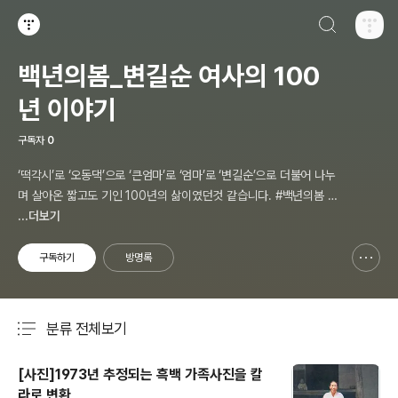
검색하기
티스토리
백년의봄_변길순 여사의 100
년 이야기
구독자
0
‘떡각시’로 ‘오동댁’으로 ‘큰엄마’로 ‘엄마’로 ‘변길순’으로 더불어 나누
며 살아온 짧고도 기인 100년의 삶이였던것 같습니다. #백년의봄 #
하늘이_맺어준_인연 #꽃보다 예쁜 우리엄마 사랑합니다 #변길순 #위
...더보기
종신,위종일,위종국,위종만 올림
구독하기
방명록
신고하기 레이어
열기
분류 전체보기
주요 글 목록
[사진]1973년 추정되는 흑백 가족사진을 칼
라로 변환